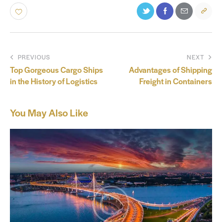
PREVIOUS
NEXT
Top Gorgeous Cargo Ships
Advantages of Shipping
in the History of Logistics
Freight in Containers
You May Also Like